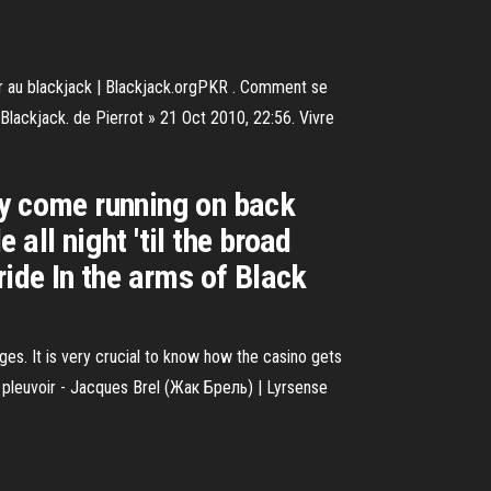
er au blackjack | Blackjack.orgPKR . Comment se
lackjack. de Pierrot » 21 Oct 2010, 22:56. Vivre
ey come running on back
all night 'til the broad
bride In the arms of Black
ges. It is very crucial to know how the casino gets
pleuvoir - Jacques Brel (Жак Брель) | Lyrsense