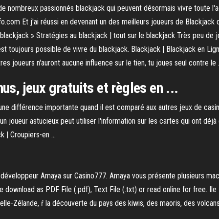
r de nombreux passionnés blackjack qui peuvent désormais vivre toute l'ac
.com Et j'ai réussi en devenant un des meilleurs joueurs de Blackjack 
 blackjack » Stratégies au blackjack | tout sur le blackjack Très peu d
il est toujours possible de vivre du blackjack. Blackjack | Blackjack en Li
es joueurs n'auront aucune influence sur le tien, tu joues seul contre le .
us, jeux gratuits et règles en ...
e différence importante quand il est comparé aux autres jeux de casino
n joueur astucieux peut utiliser l'information sur les cartes qui ont déj
k | Croupiers-en ...
développeur Amaya sur Casino777. Amaya vous présente plusieurs machi
download as PDF File (.pdf), Text File (.txt) or read online for free.
Ile
elle-Zélande, ŕ la découverte du pays des kiwis, des maoris, des volcans