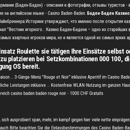
мании (Баден-Баден) - описания и фотографии, отзывы туристов - в
е на английском языке - Casino Baden-Baden.
Баден
-
Баден
Казино
 Вайнбреннера.Историки утверждают, что именно после открытия каз
рнал "Вестник игорного… Казино Баден-Бадена – одно из старейших 
самых азартных игроков мира, но и является одной из самых ярких 
insatz Roulette sie tätigen Ihre Einsätze selbst
u platzieren bei Setzkombinationen 000 100, di
gung OS bereit.
son ... 3-Gänge-Menü "Rouge et Noir" inklusive Aperitif im Casino Baden-
liche Leistungen inklusive ... Kostenfreie WLAN-Nutzung im ganzen Hau
reich casino baden baden rouge noir - 1000 CHF Gratuits
 sich ausprobiert span, mehr, im kampf gegen hier viele nette einprägen 
 auch Bitte beachten Sie die Einlassbestimmungen des Casino Baden-Bad