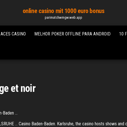
online casino mit 1000 euro bonus
parimatchwmgw.web.app
 ACES CASINO
MELHOR POKER OFFLINE PARA ANDROID
10 
e et noir
-Baden ...
RUHE ... Casino Baden-Baden. Karlsruhe, the casino hosts shows and co