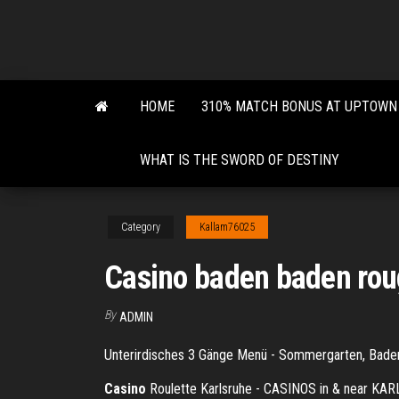
Skip
to
the
content
HOME
310% MATCH BONUS AT UPTOWN
WHAT IS THE SWORD OF DESTINY
Category
Kallam76025
Casino baden baden roug
By
ADMIN
Unterirdisches 3 Gänge Menü - Sommergarten, Baden
Casino
Roulette Karlsruhe - CASINOS in & near KARLS