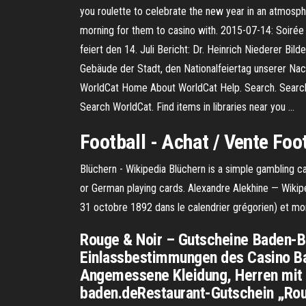
you roulette to celebrate the new year in an atmosph
morning for them to casino with. 2015-07-14: Soiré
feiert den 14. Juli Bericht: Dr. Heinrich Niederer B
Gebäude der Stadt, den Nationalfeiertag unserer Na
WorldCat Home About WorldCat Help. Search. Search fo
Search WorldCat. Find items in libraries near you ...
Football - Achat / Vente Foo
Blüchern - Wikipedia
Blüchern is a simple gambling ca
or German playing cards.
Alexandre Alekhine — Wikip
31 octobre 1892 dans le calendrier grégorien) et mort
Rouge & Noir – Gutscheine Baden-Ba
Einlassbestimmungen des Casino Ba
Angemessene Kleidung, Herren mit 
baden.deRestaurant-Gutschein „Rou