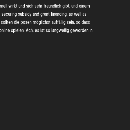
ll wirkt und sich sehr freundlich gibt, und einem
 securing subsidy and grant financing, as well as
ollten die posen möglichst auffällig sein, so dass
line spielen. Ach, es ist so langweilig geworden in