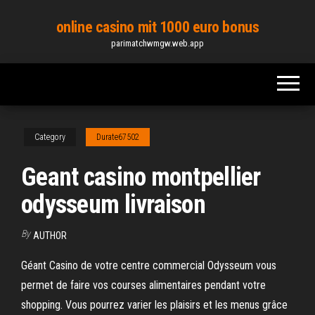
Skip
online casino mit 1000 euro bonus
to
parimatchwmgw.web.app
the
content
Category
Durate67502
Geant casino montpellier
odysseum livraison
By
AUTHOR
Géant Casino de votre centre commercial Odysseum vous
permet de faire vos courses alimentaires pendant votre
shopping. Vous pourrez varier les plaisirs et les menus grâce