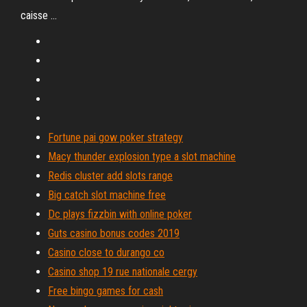
caisse ...
Fortune pai gow poker strategy
Macy thunder explosion type a slot machine
Redis cluster add slots range
Big catch slot machine free
Dc plays fizzbin with online poker
Guts casino bonus codes 2019
Casino close to durango co
Casino shop 19 rue nationale cergy
Free bingo games for cash